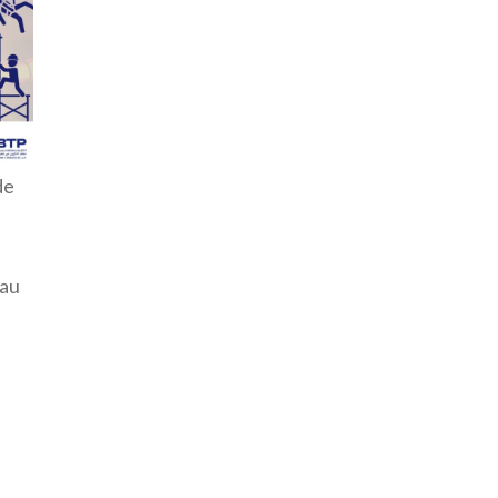
de
 au