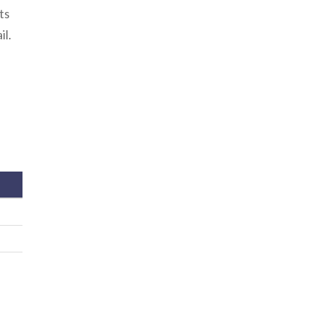
ts
il.