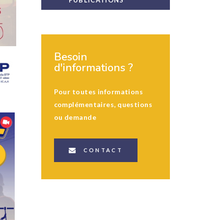
PUBLICATIONS
Besoin
d'informations ?
Pour toutes informations
complémentaires, questions
ou demande
CONTACT