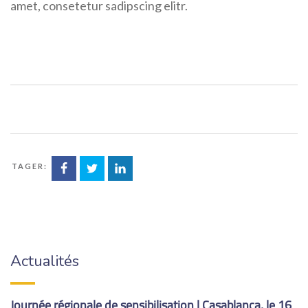
amet, consetetur sadipscing elitr.
ARTAGER:
Actualités
Journée régionale de sensibilisation | Casablanca, le 16